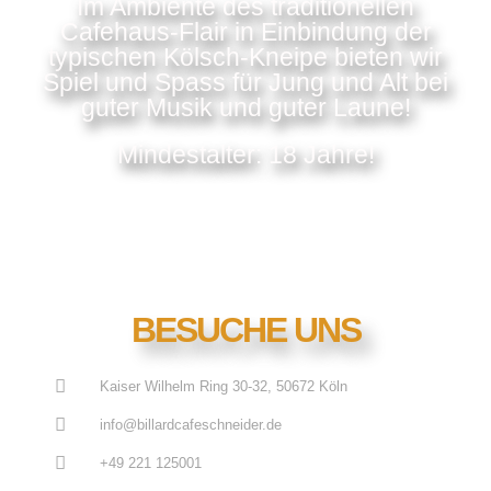
Im Ambiente des traditionellen
Cafehaus-Flair in Einbindung der
typischen Kölsch-Kneipe bieten wir
Spiel und Spass für Jung und Alt bei
guter Musik und guter Laune!
Mindestalter: 18 Jahre!
BESUCHE UNS
Kaiser Wilhelm Ring 30-32, 50672 Köln
info@billardcafeschneider.de
+49 221 125001