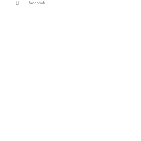
facebook
IMPRESSUM
Angaben gemäß § 5 TMG
BILLARD CAFE SCHNEIDER