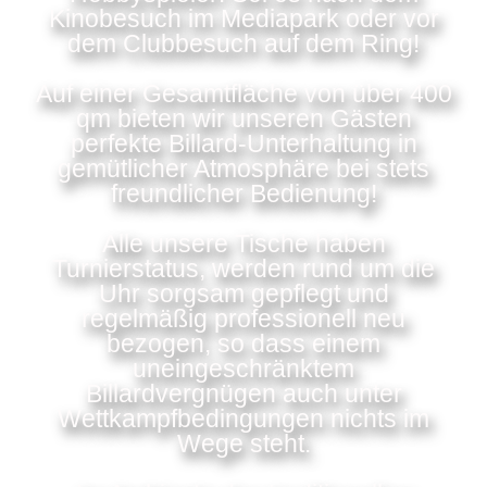
Kinobesuch im Mediapark oder vor
dem Clubbesuch auf dem Ring!
Auf einer Gesamtfläche von über 400
qm bieten wir unseren Gästen
perfekte Billard-Unterhaltung in
gemütlicher Atmosphäre bei stets
freundlicher Bedienung!
Alle unsere Tische haben
Turnierstatus, werden rund um die
Uhr sorgsam gepflegt und
regelmäßig professionell neu
bezogen, so dass einem
uneingeschränktem
Billardvergnügen auch unter
Wettkampfbedingungen nichts im
Wege steht.