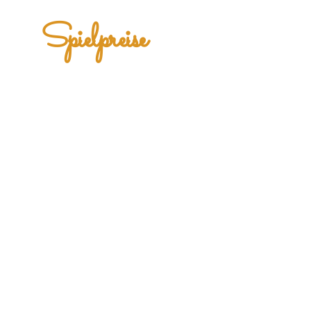
Spielpreise
Wir rechnen Eure Spielzeit nach Stunden
bzw. minutenweise ab!
Tagsüber bis 19:00 Uhr: 8,50 € / Std.
Abends ab 19:00 Uhr: 9,50 € / Std.
1 Getränk Mindestverzehr
Öffnungszeiten:
Mo-Do 12-24h
Fr und Sa 12-1h